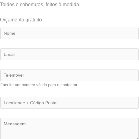
Toldos e coberturas, feitos à medida.
Orçamento gratuito
N
o
m
E
e
m
*
a
T
i
e
Faculte um número válido para o contactar.
l
l
*
e
L
m
o
ó
c
M
v
a
e
e
l