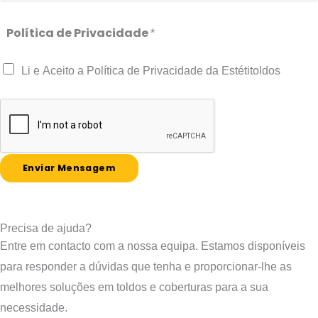
n
l
i
s
Política de Privacidade
*
d
*
a
a
g
Li e Aceito a Política de Privacidade da Estétitoldos
d
e
e
m
+
*
C
ó
Enviar Mensagem
d
i
g
Precisa de ajuda?
o
Entre em contacto com a nossa equipa. Estamos disponíveis
P
para responder a dúvidas que tenha e proporcionar-lhe as
o
melhores soluções em toldos e coberturas para a sua
s
necessidade.