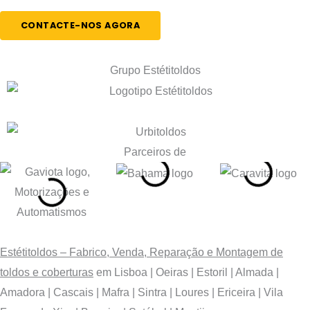
t
a
CONTACTE-NOS AGORA
l
*
Grupo Estétitoldos
Parceiros de
Estétitoldos – Fabrico, Venda, Reparação e Montagem de
toldos e coberturas
em Lisboa | Oeiras | Estoril | Almada |
Amadora | Cascais | Mafra | Sintra | Loures | Ericeira | Vila