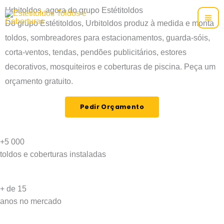
Skip
Urbitoldos, agora do grupo Estétitoldos
to
Do grupo Estétitoldos, Urbitoldos produz à medida e monta
content
toldos, sombreadores para estacionamentos, guarda-sóis,
corta-ventos, tendas, pendões publicitários, estores
decorativos, mosquiteiros e coberturas de piscina. Peça um
orçamento gratuito.
Pedir Orçamento
+5 000
toldos e coberturas instaladas
+ de 15
anos no mercado