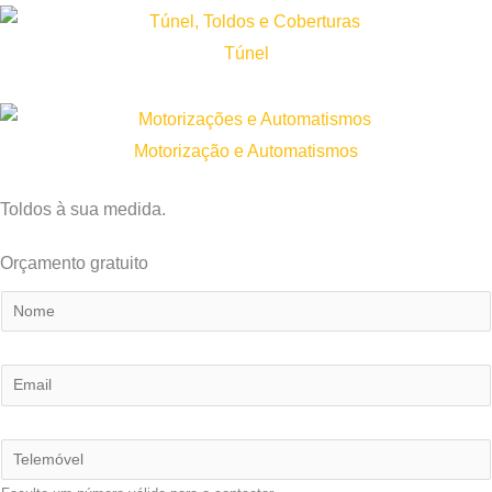
Túnel
Motorização e Automatismos
Toldos à sua medida.
Orçamento gratuito
N
o
m
E
e
m
*
a
T
i
e