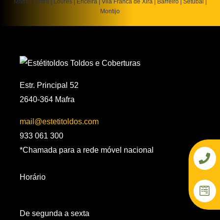
Mafra | Sintra | Loures | Ericeira | Vila Franca de Xira | Barreiro | Setúbal |
Montijo
Estr. Principal 52
2640-364 Mafra
mail@estetitoldos.com
933 061 300
P
W
*Chamada para a rede móvel nacional
h
p
o
f
n
o
Horário
e
r
m
s
De segunda a sexta