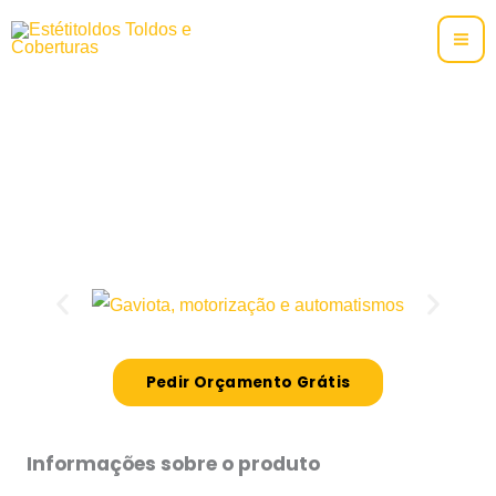
Skip
to
content
Motorizações e Automatismos
Gaviota
Pedir Orçamento Grátis
Informações sobre o produto