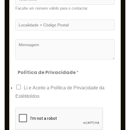
i
e
Faculte um número válido para o contactar.
l
l
*
e
L
m
o
ó
c
M
v
a
e
e
l
n
l
i
s
Política de Privacidade
*
d
*
a
a
g
Li e Aceito a Política de Privacidade da
d
e
Estétitoldos
e
m
+
*
C
ó