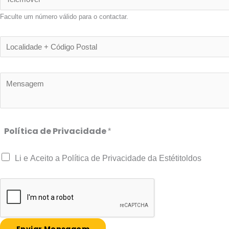
i
e
l
Faculte um número válido para o contactar.
l
*
e
L
m
o
ó
c
M
v
a
e
e
l
n
l
i
s
*
Política de Privacidade
d
*
a
a
g
Li e Aceito a Política de Privacidade da Estétitoldos
d
e
e
m
+
*
C
ó