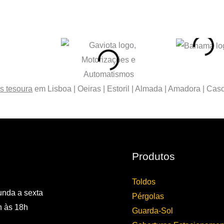
s tesoura
em Lisboa | Oeiras | Estoril | Almada | Amadora | Cascai
Produtos
Toldos
nda a sexta
Pérgolas
 às 18h
Guarda-Sol