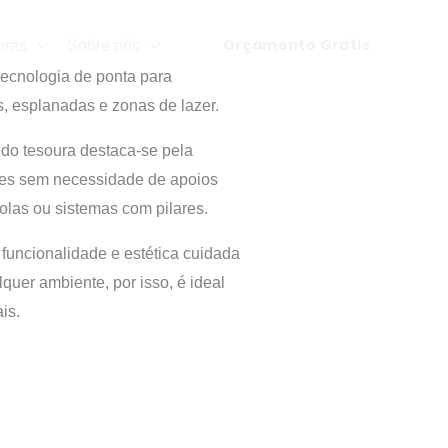
Orçamento Grátis
uras
Sobre nós
ecnologia de ponta para
 esplanadas e zonas de lazer.
ldo tesoura destaca-se pela
ões sem necessidade de apoios
golas ou sistemas com pilares.
funcionalidade e estética cuidada
lquer ambiente, por isso, é ideal
is.