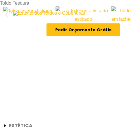
Toldo Tesoura
Skip
to
content
Pedir Orçamento Grátis
ESTÉTICA