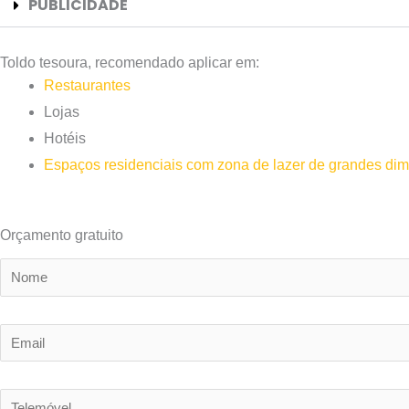
PUBLICIDADE
Toldo tesoura, recomendado aplicar em:
Restaurantes
Lojas
Hotéis
Espaços residenciais com zona de lazer de grandes di
Orçamento gratuito
N
o
m
E
e
m
*
a
T