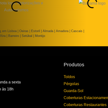
s
em Lisboa | Oeiras | Estoril | Almada | Amadora | Cascais |
Xira | Barreiro | Setúbal | Montijo
Produtos
Toldos
nda a sexta
Pérgolas
 às 18h
Guarda-Sol
Coberturas Estacionamen
Coberturas Restaurantes