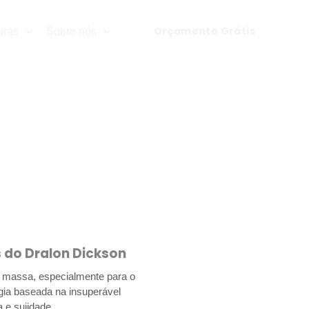
Orçamento Grátis
uras
Sobre nós
 do Dralon Dickson
a massa, especialmente para o
ogia baseada na insuperável
 e sujidade.