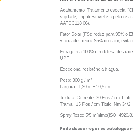
Acabamento: Tratamento especial “Cle
sujidade, imputrescível e repelente a
AATCC118 66).
Fator Solar (FS): reduz para 95% o Ef
vinculados reduz 95% do calor, evita o
Filtragem a 100% em defesa dos rai
UPF.
Excecional resistência à água.
Peso: 360 g / m²
Largura : 1,20 m +/-0,5 cm
Textura: Corrente: 30 Fios / cm Titul
Trama: 15 Fios / cm Titulo Nm 34/2.
Spray Teste: 5/5 mínimo(ISO 4920/81
Pode descarregar os catálogos m