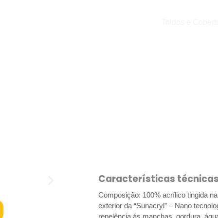
Toldos e Cobert
Tela Dralon Dickson
Características técnicas
Composição: 100% acrílico tingida n
exterior da “Sunacryl” – Nano tecnol
repelência ás manchas, gordura, água