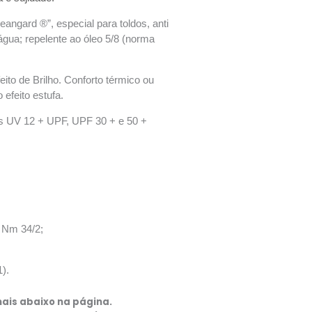
angard ®”, especial para toldos, anti
 água; repelente ao óleo 5/8 (norma
eito de Brilho. Conforto térmico ou
 efeito estufa.
os UV 12 + UPF, UPF 30 + e 50 +
o Nm 34/2;
).
ais abaixo na página.