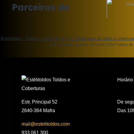
Parceiros de
Estétitoldos – Fabrico, Venda, Reparação e Montagem de toldos e cobertura
Mafra | Sintra | Loures | Ericeira | Vila Franca de 
Horário
De segu
Estr. Principal 52
Das 10h
2640-364 Mafra
mail@estetitoldos.com
933 061 300